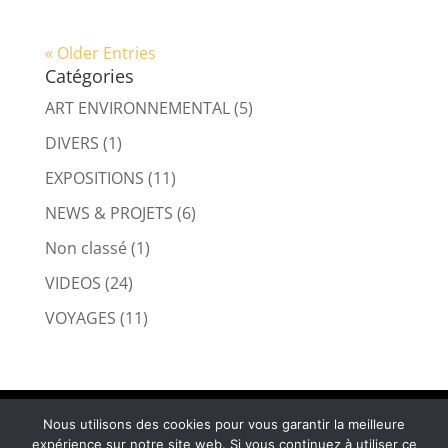
« Older Entries
Catégories
ART ENVIRONNEMENTAL
(5)
DIVERS
(1)
EXPOSITIONS
(11)
NEWS & PROJETS
(6)
Non classé
(1)
VIDEOS
(24)
VOYAGES
(11)
© Sam Dougados – beach art
Sitemap
Nous utilisons des cookies pour vous garantir la meilleure
expérience sur notre site web. Si vous continuez à utiliser ce
Politique de confidentialité
Mentions légales