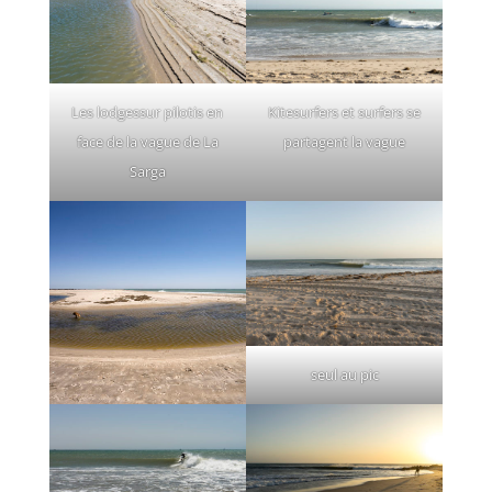
Les lodgessur pilotis en
Kitesurfers et surfers se
face de la vague de La
partagent la vague
Sarga
seul au pic