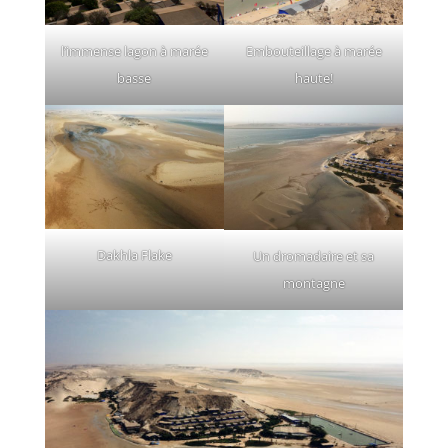
l’immense lagon à marée
Embouteillage à marée
basse
haute!
Dakhla Flake
Un dromadaire et sa
montagne