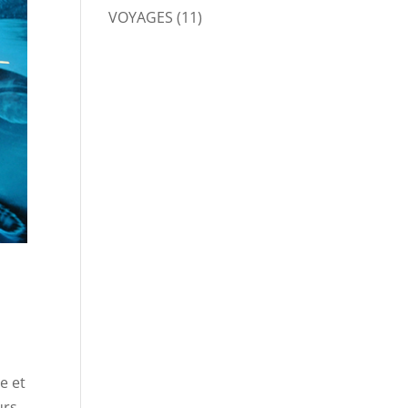
VOYAGES
(11)
e et
urs,