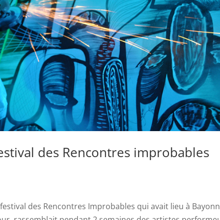
stival des Rencontres improbables
Le festival des Rencontres Improbables qui avait lieu à Bayonn
our, rassemblait pendant 2 semaines des artistes performe