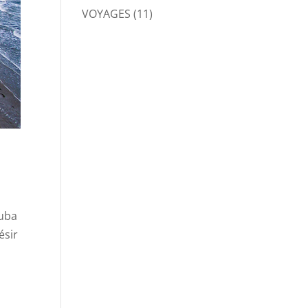
VOYAGES
(11)
ouba
ésir