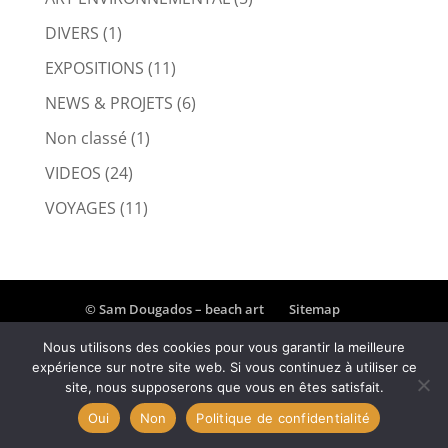
DIVERS
(1)
EXPOSITIONS
(11)
NEWS & PROJETS
(6)
Non classé
(1)
VIDEOS
(24)
VOYAGES
(11)
© Sam Dougados – beach art
Sitemap
Politique de confidentialité
Mentions légales
Nous utilisons des cookies pour vous garantir la meilleure
Contact
Powered by Cotebasque.net
expérience sur notre site web. Si vous continuez à utiliser ce
site, nous supposerons que vous en êtes satisfait.
Oui
Non
Politique de confidentialité