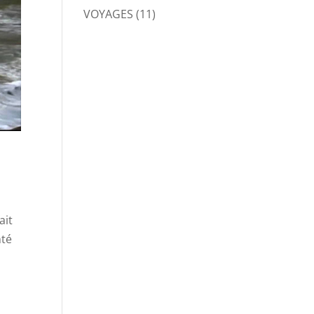
VOYAGES
(11)
ait
nté