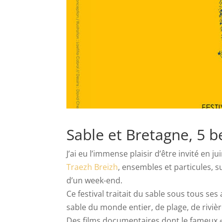
Sable et Bretagne, 5 b
J’ai eu l’immense plaisir d’être invité en 
Traezh Breizh
, ensembles et particules, s
d’un week-end.
Ce festival traitait du sable sous tous se
sable du monde entier, de plage, de riviè
Des films documentaires dont le fameux « 