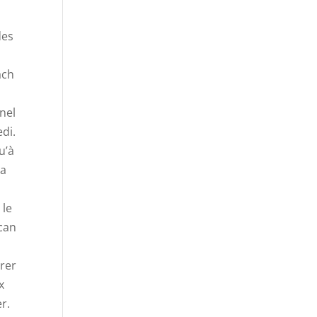
des
ach
nel
di.
u’à
la
 le
ican
trer
x
r.