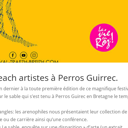
each artistes à Perros Guirrec.
juin dernier à la toute première édition de ce magnifique festi
ur le sable qui s’est tenu à Perros Guirec en Bretagne le te
s angles: les arenophiles nous présentaient leur collection de
re ou de carrière ainsi qu’une conférence.
Le sable, enquête sur une disparition » d’arte (un extrait