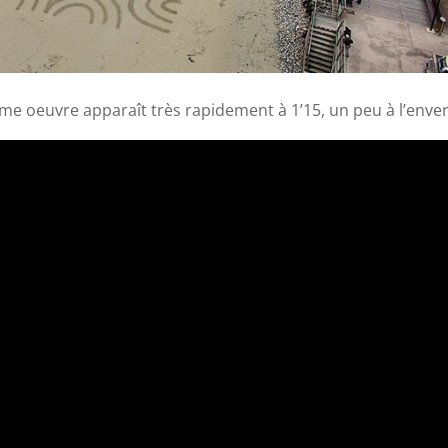
me oeuvre apparaît très rapidement à 1’15, un peu à l’enver