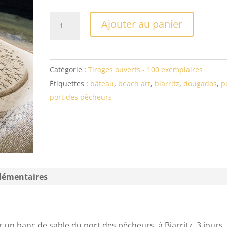
quantité
Ajouter au panier
de
The
Flow
Catégorie :
Tirages ouverts - 100 exemplaires
Étiquettes :
bâteau
,
beach art
,
biarritz
,
dougados
,
p
port des pêcheurs
lémentaires
un banc de sable du port des pêcheurs, à Biarritz, 3 jours