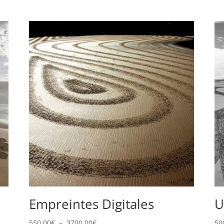
Empreintes Digitales
U
Plage
550,00
€
–
3700,00
€
50