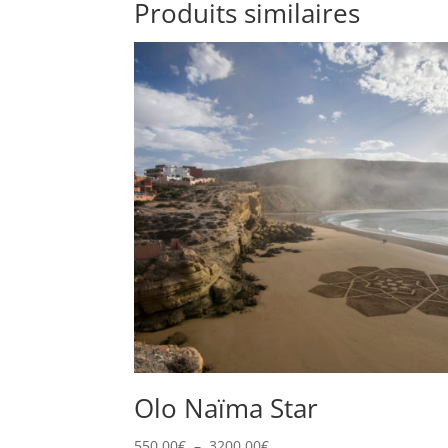
Produits similaires
Olo Naïma Star
Plage
550,00
€
–
3200,00
€