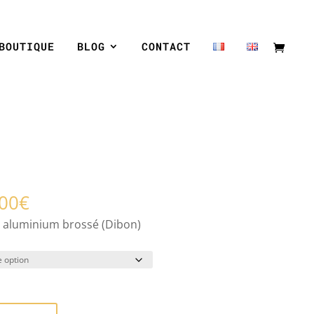
BOUTIQUE
BLOG
CONTACT
Plage
00
€
de
 aluminium brossé (Dibon)
prix :
550,00€
à
3200,00€