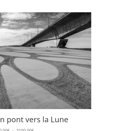
n pont vers la Lune
Plage
0,00
€
–
3100,00
€