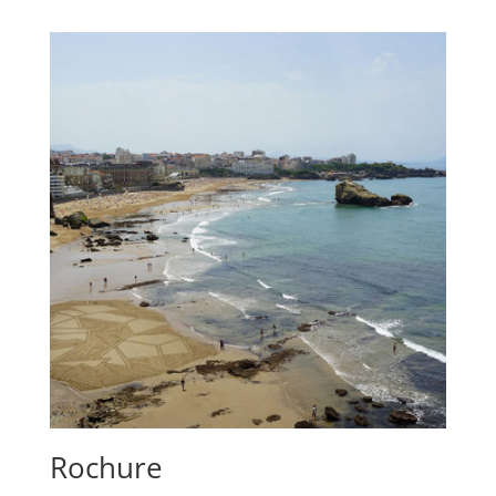
prix :
550,00€
à
3200,00€
Rochure