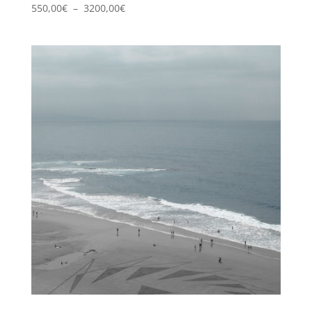
Plage
550,00
€
–
3200,00
€
de
prix :
550,00€
à
3200,00€