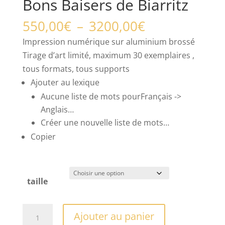
Bons Baisers de Biarritz
Plage
550,00
€
–
3200,00
€
de
Impression numérique sur aluminium brossé
prix :
Tirage d’art limité, maximum 30 exemplaires ,
550,00€
tous formats, tous supports
à
Ajouter au lexique
3200,00€
Aucune liste de mots pourFrançais ->
Anglais…
Créer une nouvelle liste de mots…
Copier
taille
quantité
Ajouter au panier
de