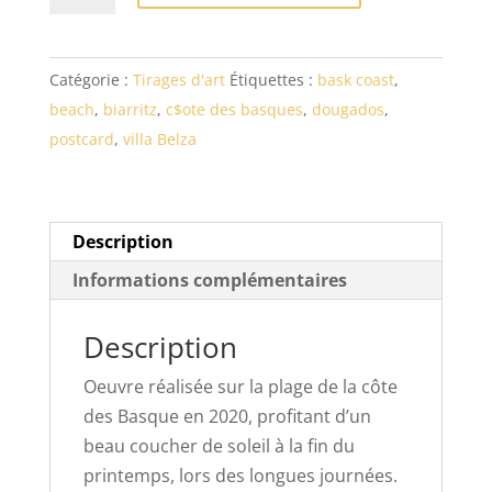
Bons
Baisers
Catégorie :
Tirages d'art
Étiquettes :
bask coast
,
de
beach
,
biarritz
,
c$ote des basques
,
dougados
,
Biarritz
postcard
,
villa Belza
Description
Informations complémentaires
Description
Oeuvre réalisée sur la plage de la côte
des Basque en 2020, profitant d’un
beau coucher de soleil à la fin du
printemps, lors des longues journées.