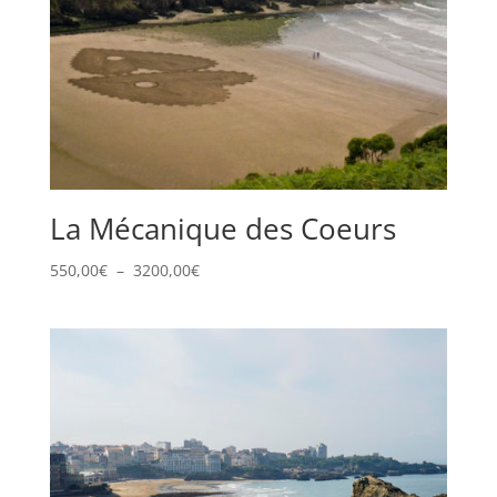
La Mécanique des Coeurs
Plage
550,00
€
–
3200,00
€
de
prix :
550,00€
à
3200,00€