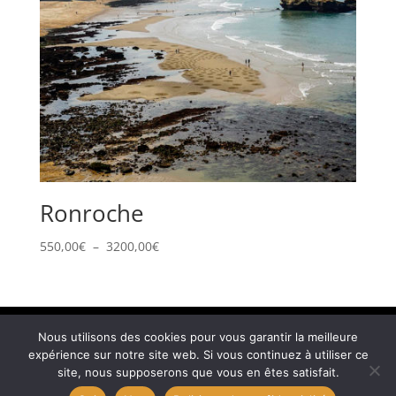
Ronroche
Plage
550,00
€
–
3200,00
€
de
prix :
550,00€
à
© Sam Dougados – beach art
Sitemap
Nous utilisons des cookies pour vous garantir la meilleure
3200,00€
expérience sur notre site web. Si vous continuez à utiliser ce
Politique de confidentialité
Mentions légales
site, nous supposerons que vous en êtes satisfait.
Contact
Powered by Cotebasque.net