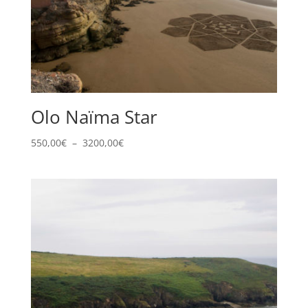
Olo Naïma Star
Plage
550,00
€
–
3200,00
€
de
prix :
550,00€
à
3200,00€