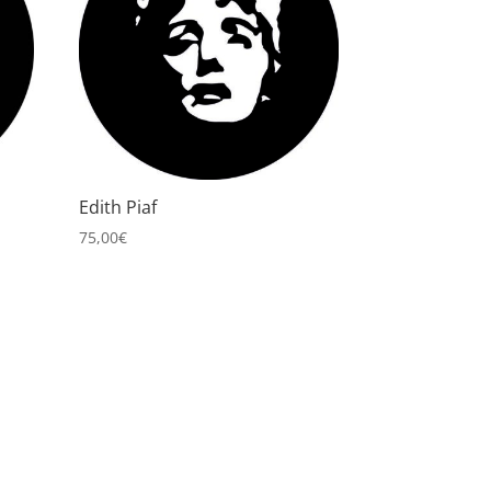
Edith Piaf
75,00
€