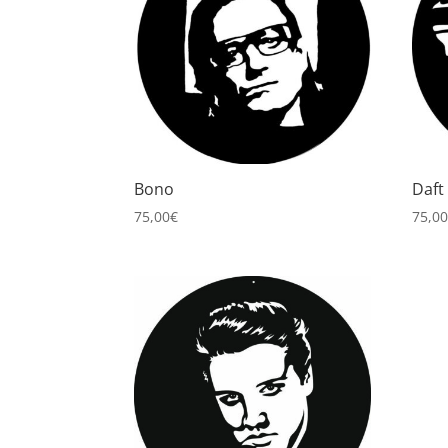
Bono
Daft
75,00
€
75,0