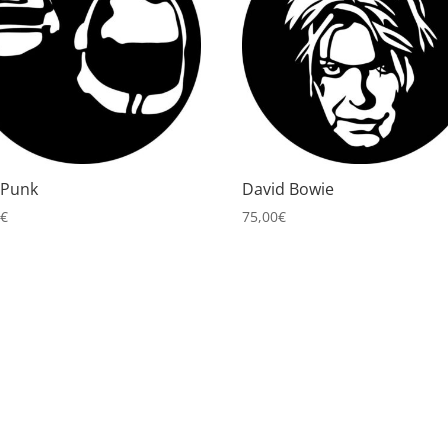
 Punk
David Bowie
0
€
75,00
€