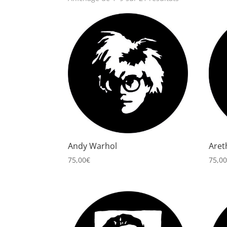
Andy Warhol
Aret
75,00
€
75,0