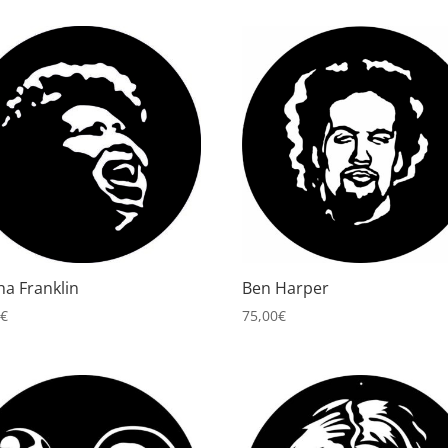
ha Franklin
Ben Harper
0
€
75,00
€