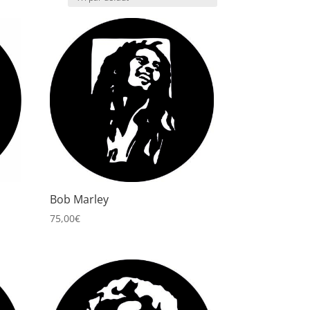
Bob Marley
75,00
€